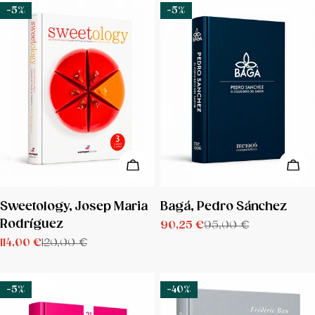
-5%
-5%
AÑADIR A LA CESTA
AÑA
TIPO:
TIPO:
Sweetology, Josep Maria
Bagá, Pedro Sánchez
Rodríguez
90,25 €
95,00 €
Precio
Precio
114,00 €
120,00 €
de
regular
Precio
Precio
venta
de
regular
venta
-5%
-40%