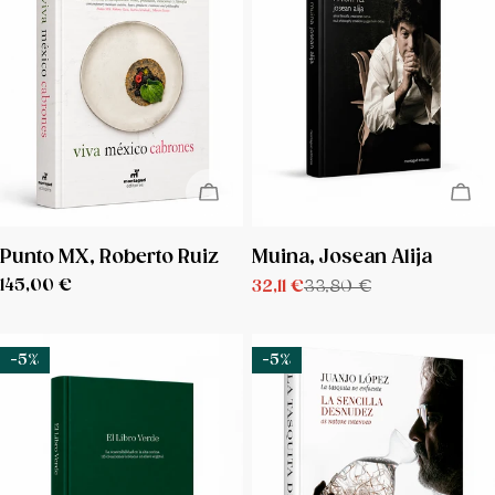
AGOTADO
AG
TIPO:
TIPO:
Punto MX, Roberto Ruiz
Muina, Josean Alija
Precio
145,00 €
32,11 €
33,80 €
Precio
Precio
regular
de
regular
venta
-5%
-5%