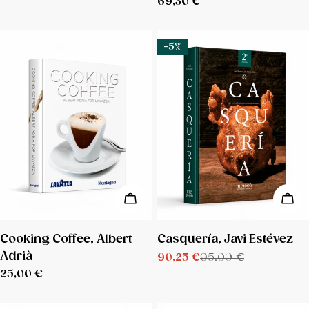
Precio
69,30 €
de
regular
regular
venta
-5%
AÑADIR A LA CESTA
AÑA
TIPO:
TIPO:
Cooking Coffee, Albert
Casquería, Javi Estévez
Adrià
90,25 €
95,00 €
Precio
Precio
Precio
25,00 €
de
regular
regular
venta