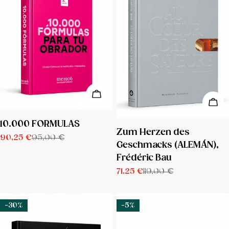
AÑADIR A LA CESTA
AÑA
TIPO:
10.000 FORMULAS
TIPO:
Zum Herzen des
90,25 €
95,00 €
Precio
Precio
Geschmacks (ALEMÁN),
de
regular
Frédéric Bau
venta
71,25 €
119,00 €
Precio
Precio
de
regular
venta
-30%
-5%